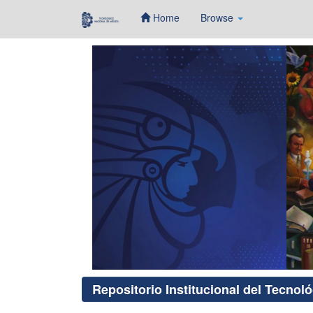
Home
Browse
Skip
navigation
Repositorio Institucional del Tecnol