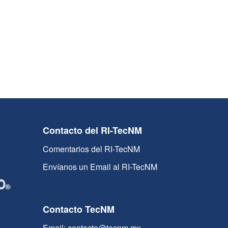
Contacto del RI-TecNM
Comentarios del RI-TecNM
Envíanos un Email al RI-TecNM
Contacto TecNM
Email: contacto@tecnm.mx