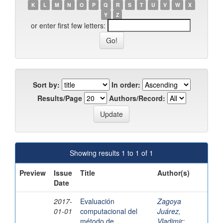
K
L
M
N
O
P
Q
R
S
T
U
V
W
X
Y
Z
or enter first few letters:
Sort by:
In order:
Results/Page
Authors/Record:
Showing results 1 to 1 of 1
Preview
Issue
Title
Author(s)
Date
2017-
Evaluación
Zagoya
01-01
computacional del
Juárez,
método de
Vladimir
;