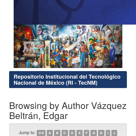
Repositorio Institucional del Tecnológico
Nacional de México (RI - TecNM)
Browsing by Author Vázquez
Beltrán, Edgar
Jump to:
0-9
A
B
C
D
E
F
G
H
I
J