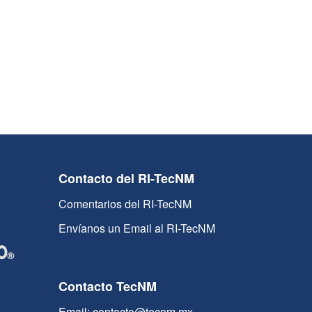
Contacto del RI-TecNM
Comentarios del RI-TecNM
Envíanos un Email al RI-TecNM
Contacto TecNM
Email: contacto@tecnm.mx