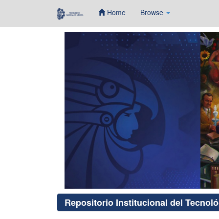
Home
Browse
Skip
navigation
Repositorio Institucional del Tecnol