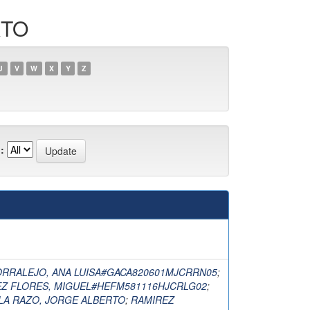
RTO
U
V
W
X
Y
Z
:
ORRALEJO, ANA LUISA#GACA820601MJCRRN05
;
Z FLORES, MIGUEL#HEFM581116HJCRLG02
;
LA RAZO, JORGE ALBERTO
;
RAMIREZ