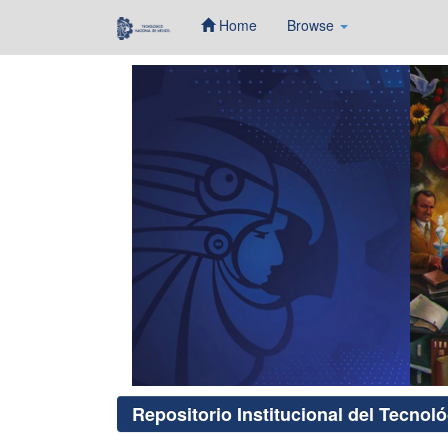
Home
Browse
Skip
navigation
Repositorio Institucional del Tecnol