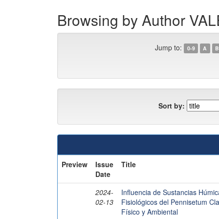
Browsing by Author 
Jump to:
0-9
A
B
Sort by:
Preview
Issue
Title
Date
2024-
Influencia de Sustancias Húmi
02-13
Fisiológicos del Pennisetum Cl
Físico y Ambiental