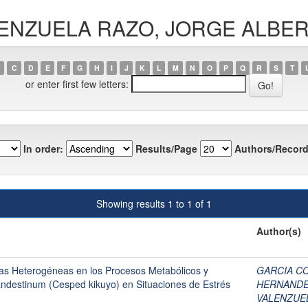
VALENZUELA RAZO, JORGE ALBE
C
D
E
F
G
H
I
J
K
L
M
N
O
P
Q
R
S
T
or enter first few letters:
In order:
Results/Page
Authors/Record
Showing results 1 to 1 of 1
Author(s)
cas Heterogéneas en los Procesos Metabólicos y
GARCIA C
andestinum (Cesped kikuyo) en Situaciones de Estrés
HERNANDE
VALENZUE