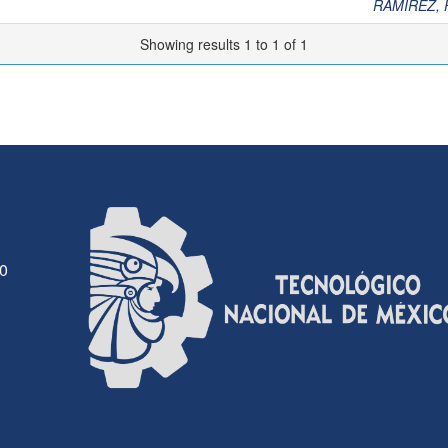
RAMIREZ,
Showing results 1 to 1 of 1
30