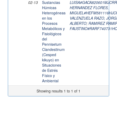
02-13
Sustancias
LUISA#GACA820601MJCR
Húmicas
HERNANDEZ FLORES,
Heterogéneas
MIGUEL#HEFM581116HJC
en los
VALENZUELA RAZO, JORG
Procesos
ALBERTO
;
RAMIREZ RAMIR
Metabólicos y
FAUSTINO#RARF740731H
Fisiológicos
del
Pennisetum
Clandestinum
(Cesped
kikuyo) en
Situaciones
de Estrés
Físico y
Ambiental
Showing results 1 to 1 of 1