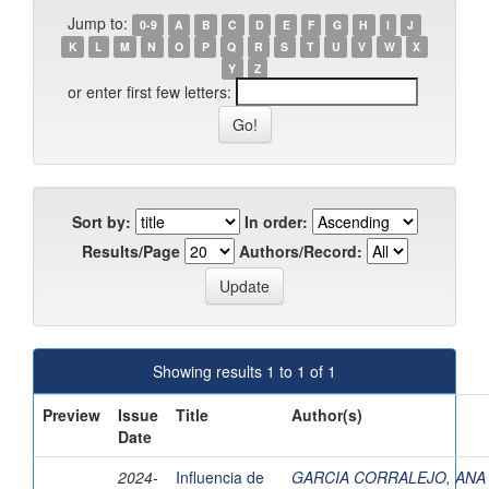
Jump to:
0-9
A
B
C
D
E
F
G
H
I
J
K
L
M
N
O
P
Q
R
S
T
U
V
W
X
Y
Z
or enter first few letters:
Sort by:
In order:
Results/Page
Authors/Record:
Showing results 1 to 1 of 1
Preview
Issue
Title
Author(s)
Date
2024-
Influencia de
GARCIA CORRALEJO, ANA