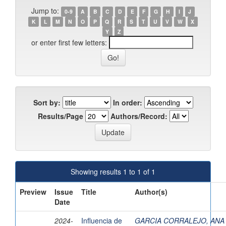
Jump to:
0-9
A
B
C
D
E
F
G
H
I
J
K
L
M
N
O
P
Q
R
S
T
U
V
W
X
Y
Z
or enter first few letters:
Sort by:
In order:
Results/Page
Authors/Record:
Showing results 1 to 1 of 1
Preview
Issue
Title
Author(s)
Date
2024-
Influencia de
GARCIA CORRALEJO, ANA