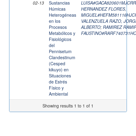
02-13
Sustancias
LUISA#GACA820601MJCR
Húmicas
HERNANDEZ FLORES,
Heterogéneas
MIGUEL#HEFM581116HJC
en los
VALENZUELA RAZO, JORG
Procesos
ALBERTO
;
RAMIREZ RAMIR
Metabólicos y
FAUSTINO#RARF740731H
Fisiológicos
del
Pennisetum
Clandestinum
(Cesped
kikuyo) en
Situaciones
de Estrés
Físico y
Ambiental
Showing results 1 to 1 of 1