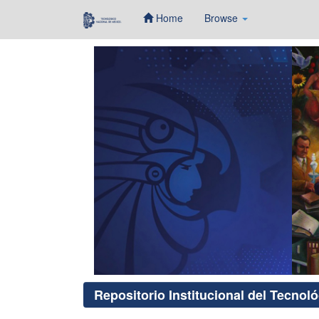
Home
Browse
Skip
navigation
Repositorio Institucional del Tecnol