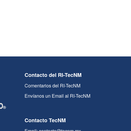
Contacto del RI-TecNM
Comentarios del RI-TecNM
Envíanos un Email al RI-TecNM
Contacto TecNM
Email: contacto@tecnm.mx