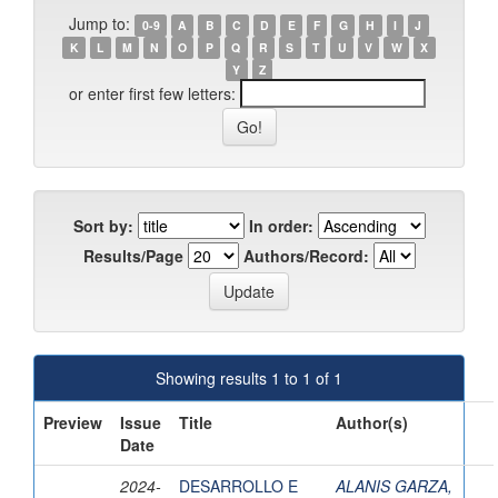
Jump to:
0-9
A
B
C
D
E
F
G
H
I
J
K
L
M
N
O
P
Q
R
S
T
U
V
W
X
Y
Z
or enter first few letters:
Sort by:
In order:
Results/Page
Authors/Record:
Showing results 1 to 1 of 1
Preview
Issue
Title
Author(s)
Date
2024-
DESARROLLO E
ALANIS GARZA,