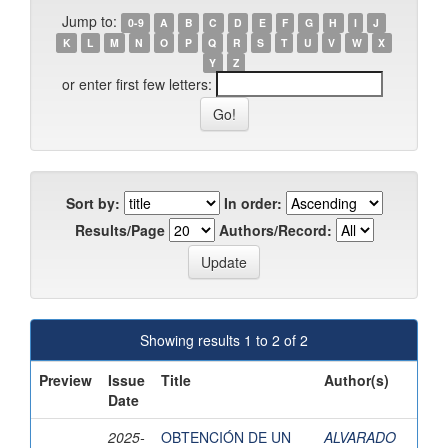
Jump to:
0-9
A
B
C
D
E
F
G
H
I
J
K
L
M
N
O
P
Q
R
S
T
U
V
W
X
Y
Z
or enter first few letters:
Sort by:
In order:
Results/Page
Authors/Record:
Showing results 1 to 2 of 2
Preview
Issue
Title
Author(s)
Date
2025-
OBTENCIÓN DE UN
ALVARADO