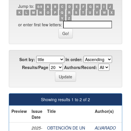
Jump to:
0-9
A
B
C
D
E
F
G
H
I
J
K
L
M
N
O
P
Q
R
S
T
U
V
W
X
Y
Z
or enter first few letters:
Sort by:
In order:
Results/Page
Authors/Record:
Showing results 1 to 2 of 2
Preview
Issue
Title
Author(s)
Date
2025-
OBTENCIÓN DE UN
ALVARADO