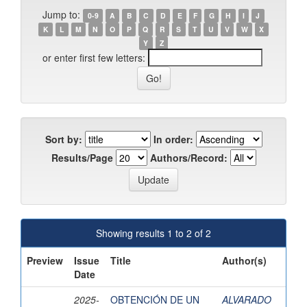
Jump to:
0-9
A
B
C
D
E
F
G
H
I
J
K
L
M
N
O
P
Q
R
S
T
U
V
W
X
Y
Z
or enter first few letters:
Sort by:
In order:
Results/Page
Authors/Record:
Showing results 1 to 2 of 2
Preview
Issue
Title
Author(s)
Date
2025-
OBTENCIÓN DE UN
ALVARADO