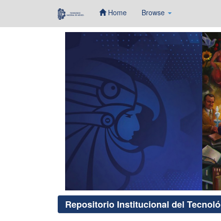
Home
Browse
Skip
navigation
Repositorio Institucional del Tecnol