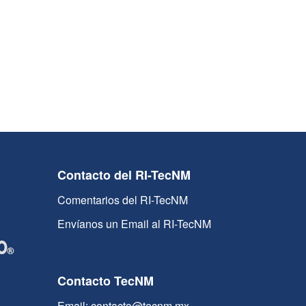
Contacto del RI-TecNM
Comentarios del RI-TecNM
Envíanos un Email al RI-TecNM
Contacto TecNM
Email: contacto@tecnm.mx