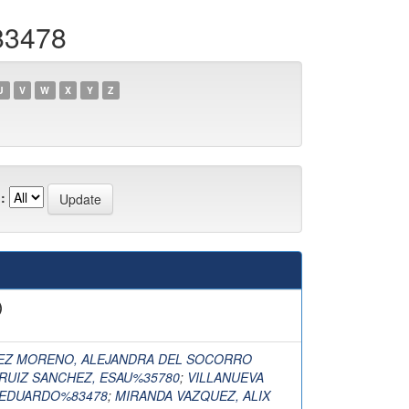
83478
U
V
W
X
Y
Z
:
)
EZ MORENO, ALEJANDRA DEL SOCORRO
RUIZ SANCHEZ, ESAU%35780
;
VILLANUEVA
 EDUARDO%83478
;
MIRANDA VAZQUEZ, ALIX