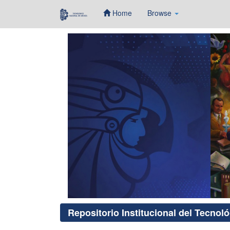
Home
Browse
Skip
navigation
Repositorio Institucional del Tecnol