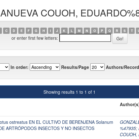
VILLANUEVA COUOH, EDUARDO%
C
D
E
F
G
H
I
J
K
L
M
N
O
P
Q
R
S
T
or enter first few letters:
In order:
Results/Page
Authors/Record
Showing results 1 to 1 of 1
Author(s
tus ostreatus EN EL CULTIVO DE BERENJENA Solanum
GONZAL
D DE ARTRÓPODOS INSECTOS Y NO INSECTOS
%47935
;
COUOH,