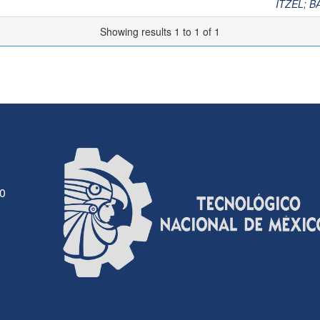
ITZEL
;
B
Showing results 1 to 1 of 1
30