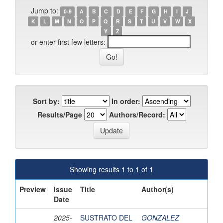
Jump to:
0-9
A
B
C
D
E
F
G
H
I
J
K
L
M
N
O
P
Q
R
S
T
U
V
W
X
Y
Z
or enter first few letters:
Sort by:
In order:
Results/Page
Authors/Record:
Showing results 1 to 1 of 1
Preview
Issue
Title
Author(s)
Date
2025-
SUSTRATO DEL
GONZALEZ