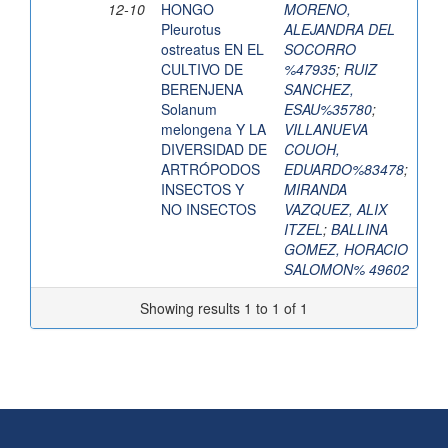
12-10
HONGO
MORENO,
Pleurotus
ALEJANDRA DEL
ostreatus EN EL
SOCORRO
CULTIVO DE
%47935
;
RUIZ
BERENJENA
SANCHEZ,
Solanum
ESAU%35780
;
melongena Y LA
VILLANUEVA
DIVERSIDAD DE
COUOH,
ARTRÓPODOS
EDUARDO%83478
;
INSECTOS Y
MIRANDA
NO INSECTOS
VAZQUEZ, ALIX
ITZEL
;
BALLINA
GOMEZ, HORACIO
SALOMON% 49602
Showing results 1 to 1 of 1