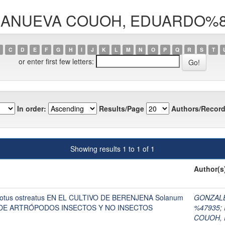
VILLANUEVA COUOH, EDUARDO%
C
D
E
F
G
H
I
J
K
L
M
N
O
P
Q
R
S
T
or enter first few letters:
In order:
Results/Page
Authors/Record
Showing results 1 to 1 of 1
Author(s
tus ostreatus EN EL CULTIVO DE BERENJENA Solanum
GONZAL
D DE ARTRÓPODOS INSECTOS Y NO INSECTOS
%47935
;
COUOH,