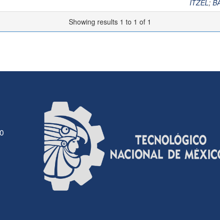
ITZEL
;
B
Showing results 1 to 1 of 1
30