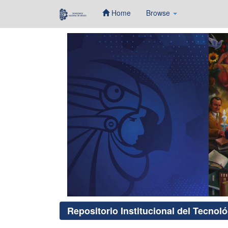
Home
Browse
Skip
navigation
Repositorio Institucional del Tecnol