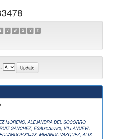
83478
U
V
W
X
Y
Z
:
)
EZ MORENO, ALEJANDRA DEL SOCORRO
RUIZ SANCHEZ, ESAU%35780
;
VILLANUEVA
 EDUARDO%83478
;
MIRANDA VAZQUEZ, ALIX