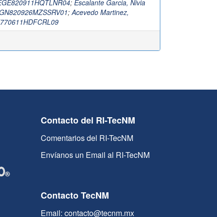
OEGE820911HQTLNR04
;
Escalante Garcia, Nivia
EAGN820926MZSSRV01
;
Acevedo Martinez,
J770611HDFCRL09
Contacto del RI-TecNM
Comentarios del RI-TecNM
Envíanos un Email al RI-TecNM
Contacto TecNM
Email: contacto@tecnm.mx