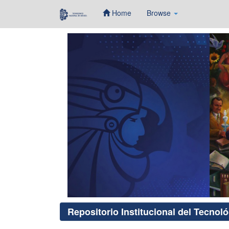
Home
Browse
Skip
navigation
Repositorio Institucional del Tecnol