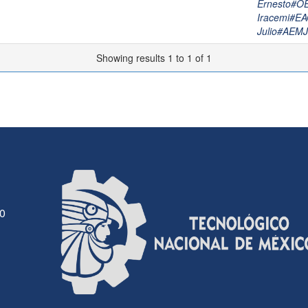
Ernesto#
Iracemi#
Julio#AEM
Showing results 1 to 1 of 1
30