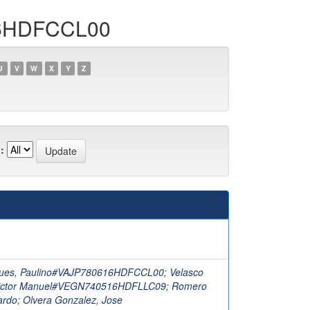
616HDFCCL00
U
V
W
X
Y
Z
:
ques, Paulino#VAJP780616HDFCCL00
;
Velasco
 Victor Manuel#VEGN740516HDFLLC09
;
Romero
ardo
;
Olvera Gonzalez, Jose