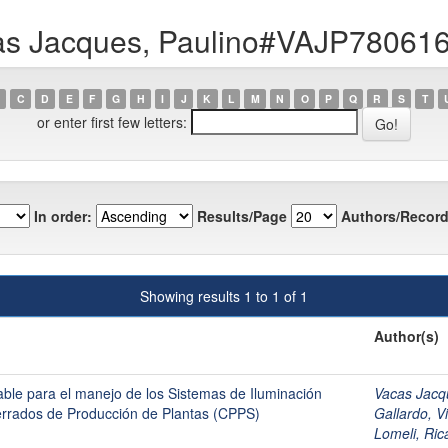
cas Jacques, Paulino#VAJP780
C
D
E
F
G
H
I
J
K
L
M
N
O
P
Q
R
S
T
or enter first few letters:
In order:
Results/Page
Authors/Record
Showing results 1 to 1 of 1
Author(s)
able para el manejo de los Sistemas de Iluminación
Vacas Jac
 Cerrados de Producción de Plantas (CPPS)
Gallardo,
Lomeli, Ric