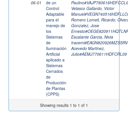
06-01
de un
Paulino#VAJP780616HDFCCL
Control
Velasco Gallardo, Victor
Adaptable
Manuel#VEGN740516HDFLLC
para el
Romero Lomeli, Ricardo
;
Olver
manejo de
Gonzalez, Jose
los
Ernesto#OEGE820911HQTLN
Sistemas
Escalante Garcia, Nivia
de
Iracemi#EAGN820926MZSSRV
Iluminación
Acevedo Martinez,
Artificial
Julio#AEMJ770611HDFCRL09
aplicado a
Sistemas
Cerrados
de
Producción
de Plantas
(CPPS)
Showing results 1 to 1 of 1