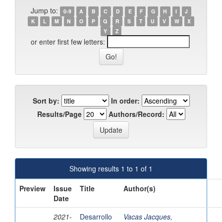
Jump to:
0-9
A
B
C
D
E
F
G
H
I
J
K
L
M
N
O
P
Q
R
S
T
U
V
W
X
Y
Z
or enter first few letters:
Sort by:
In order:
Results/Page
Authors/Record:
Showing results 1 to 1 of 1
Preview
Issue
Title
Author(s)
Date
2021-
Desarrollo
Vacas Jacques,