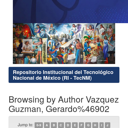
Repositorio Institucional del Tecnológico
Nacional de México (RI - TecNM)
Browsing by Author Vazquez
Guzman, Gerardo%46902
Jump to:
0-9
A
B
C
D
E
F
G
H
I
J