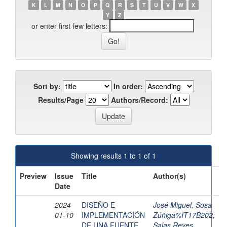
K
L
M
N
O
P
Q
R
S
T
U
V
W
X
Y
Z
or enter first few letters:
Sort by:
In order:
Results/Page
Authors/Record:
Showing results 1 to 1 of 1
Preview
Issue
Title
Author(s)
Date
2024-
DISEÑO E
José Miguel, Sosa
01-10
IMPLEMENTACIÓN
Zúñiga%IT17B202
;
DE UNA FUENTE
Salas Reyes,