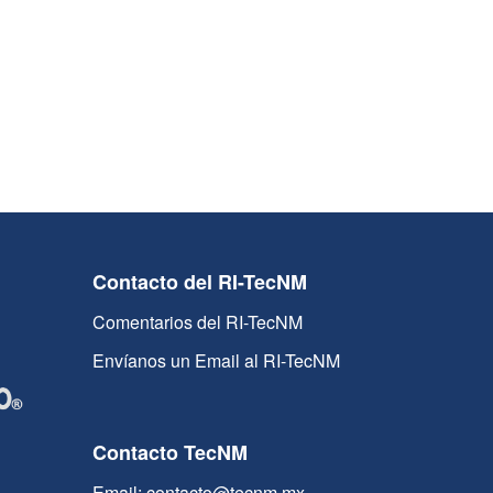
Contacto del RI-TecNM
Comentarios del RI-TecNM
Envíanos un Email al RI-TecNM
Contacto TecNM
Email: contacto@tecnm.mx