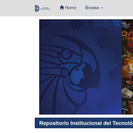
Home
Browse
Skip
navigation
Repositorio Institucional del Tecnol