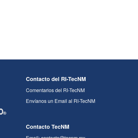
Contacto del RI-TecNM
Comentarios del RI-TecNM
Envíanos un Email al RI-TecNM
Contacto TecNM
Email: contacto@tecnm.mx