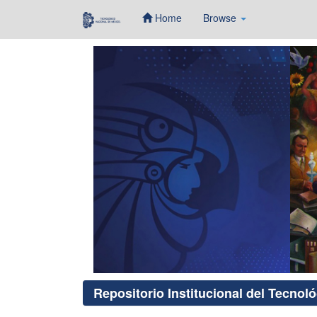
Home
Browse
Skip
navigation
Repositorio Institucional del Tecnol