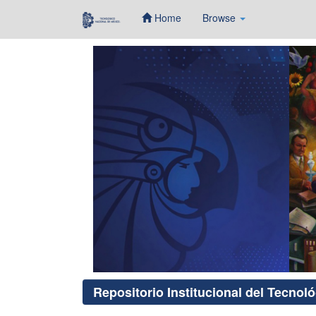
Home
Browse
Skip
navigation
Repositorio Institucional del Tecnol