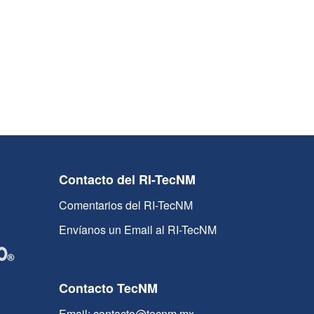
Contacto del RI-TecNM
Comentarios del RI-TecNM
Envíanos un Email al RI-TecNM
Contacto TecNM
Email: contacto@tecnm.mx