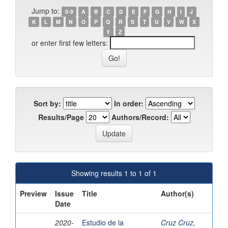
Jump to:
0-9
A
B
C
D
E
F
G
H
I
J
K
L
M
N
O
P
Q
R
S
T
U
V
W
X
Y
Z
or enter first few letters:
Sort by:
In order:
Results/Page
Authors/Record:
Showing results 1 to 1 of 1
Preview
Issue
Title
Author(s)
Date
2020-
Estudio de la
Cruz Cruz,