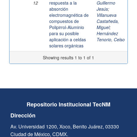
12
respuesta a la
Guillermo
absorción
Jesús
;
electromagnética de
Villanueva
compuestos de
Castañeda,
Polipirrol-Aluminio
Miguel
;
para su posible
Hernández
aplicación a celdas
Tenorio, Celso
solares orgánicas
Showing results 1 to 1 of 1
Repositorio Institucional TecNM
Dirección
Av. Universidad 1200, Xoco, Benito Juárez, 03330
Ciudad de México, CDMX.