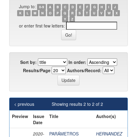
Jump to:
0-9
A
B
C
D
E
F
G
H
I
J
K
L
M
N
O
P
Q
R
S
T
U
V
W
X
Y
Z
or enter first few letters:
Sort by:
In order:
Results/Page
Authors/Record:
< previous
Showing results 2 to 2 of 2
Preview
Issue
Title
Author(s)
Date
2020-
PARÁMETROS
HERNANDEZ