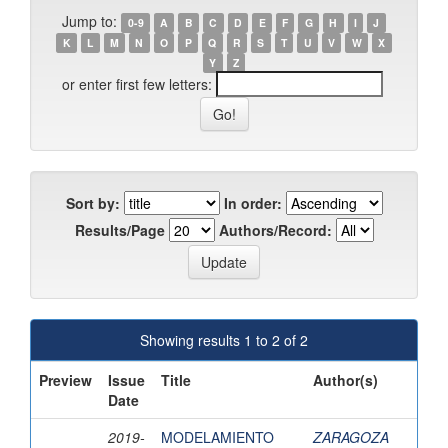
Jump to:
0-9
A
B
C
D
E
F
G
H
I
J
K
L
M
N
O
P
Q
R
S
T
U
V
W
X
Y
Z
or enter first few letters:
Sort by:
In order:
Results/Page
Authors/Record:
Showing results 1 to 2 of 2
Preview
Issue
Title
Author(s)
Date
2019-
MODELAMIENTO
ZARAGOZA