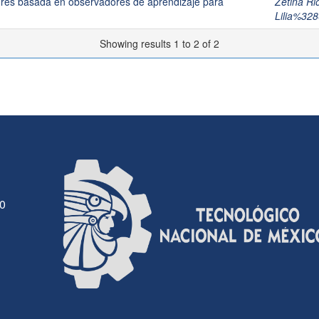
dores basada en observadores de aprendizaje para
Zetina Ri
Lilia%32
Showing results 1 to 2 of 2
30