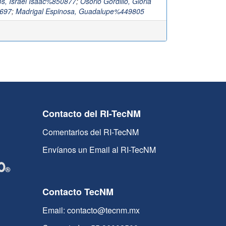
os, Israel Isaac%850877
;
Osorio Gordillo, Gloria
8697
;
Madrigal Espinosa, Guadalupe%449805
Contacto del RI-TecNM
Comentarios del RI-TecNM
Envíanos un Email al RI-TecNM
Contacto TecNM
Email: contacto@tecnm.mx