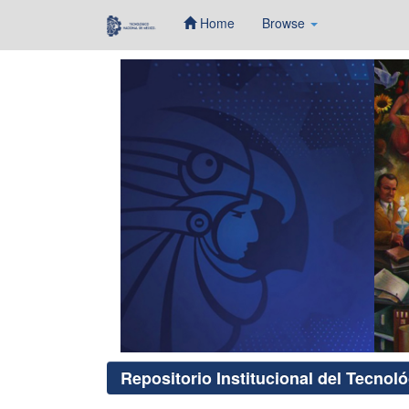
Home
Browse
Skip
navigation
Repositorio Institucional del Tecnol