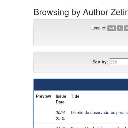
Browsing by Author Zeti
Jump to:
0-9
A
B
Sort by:
Preview
Issue
Title
Date
2024-
Diseño de observadores para si
05-27