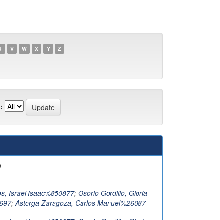
U
V
W
X
Y
Z
:
)
os, Israel Isaac%850877
;
Osorio Gordillo, Gloria
8697
;
Astorga Zaragoza, Carlos Manuel%26087