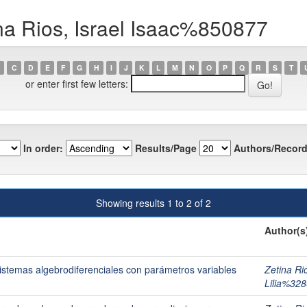
na Rios, Israel Isaac%850877
C
D
E
F
G
H
I
J
K
L
M
N
O
P
Q
R
S
T
or enter first few letters:
In order:
Results/Page
Authors/Record
Showing results 1 to 2 of 2
Author(s
stemas algebrodiferenciales con parámetros variables
Zetina Ri
Lilia%32