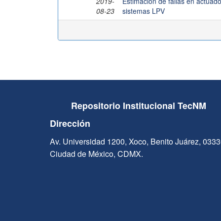
2019-
Estimación de fallas en actua
08-23
sistemas LPV
Repositorio Institucional TecNM
Dirección
Av. Universidad 1200, Xoco, Benito Juárez, 033
Ciudad de México, CDMX.