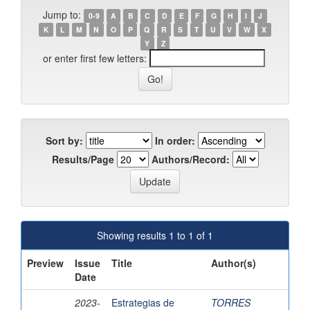
Jump to:
0-9
A
B
C
D
E
F
G
H
I
J
K
L
M
N
O
P
Q
R
S
T
U
V
W
X
Y
Z
or enter first few letters:
Sort by:
In order:
Results/Page
Authors/Record:
Showing results 1 to 1 of 1
Preview
Issue
Title
Author(s)
Date
2023-
Estrategias de
TORRES