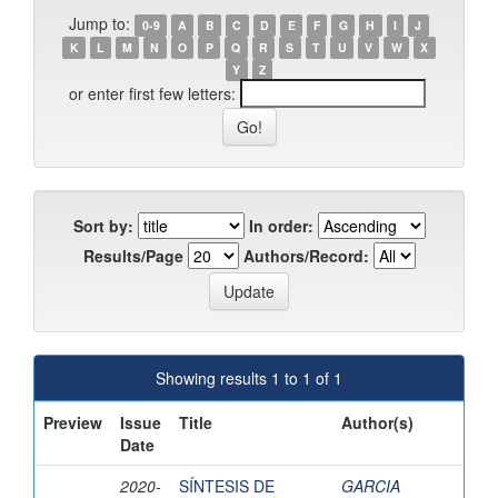
Jump to:
0-9
A
B
C
D
E
F
G
H
I
J
K
L
M
N
O
P
Q
R
S
T
U
V
W
X
Y
Z
or enter first few letters:
Sort by:
In order:
Results/Page
Authors/Record:
Showing results 1 to 1 of 1
Preview
Issue
Title
Author(s)
Date
2020-
SÍNTESIS DE
GARCIA