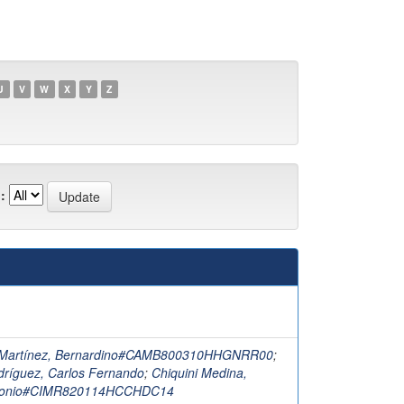
U
V
W
X
Y
Z
:
 Martínez, Bernardino#CAMB800310HHGNRR00
;
dríguez, Carlos Fernando
;
Chiquini Medina,
ntonio#CIMR820114HCCHDC14