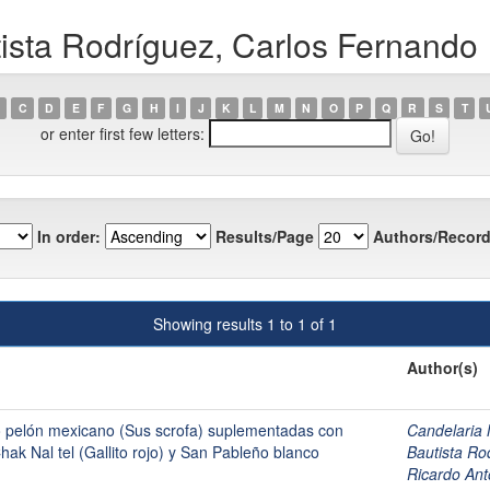
ista Rodríguez, Carlos Fernando
C
D
E
F
G
H
I
J
K
L
M
N
O
P
Q
R
S
T
or enter first few letters:
In order:
Results/Page
Authors/Record
Showing results 1 to 1 of 1
Author(s)
o pelón mexicano (Sus scrofa) suplementadas con
Candelaria
ak Nal tel (Gallito rojo) y San Pableño blanco
Bautista Ro
Ricardo A