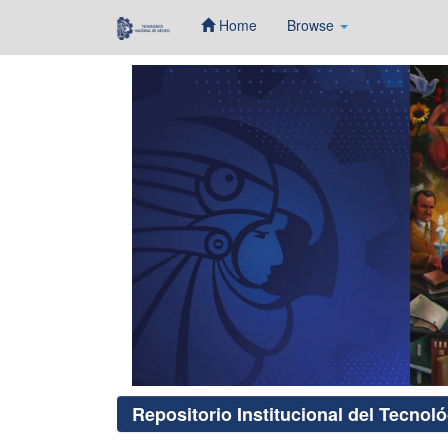
Home
Browse
Skip
navigation
Repositorio Institucional del Tecnol