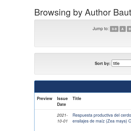
Browsing by Author Baut
Jump to:
0-9
A
B
Sort by:
Preview
Issue
Title
Date
2021-
Respuesta productiva del cerd
10-01
ensilajes de maíz (Zea mays) Ch