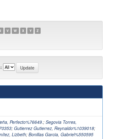
U
V
W
X
Y
Z
:
)
eña, Perfecto%76649.
;
Segovia Torres,
70353
;
Gutierrez Gutierrez, Reynaldo%1039018
;
nítez, Lizbeth
;
Bonillas Garcia, Gabriel%550595