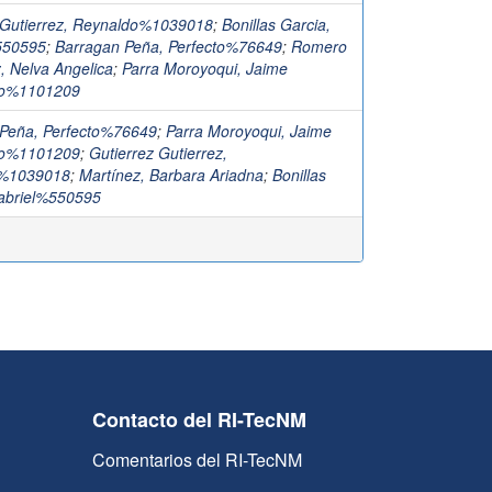
 Gutierrez, Reynaldo%1039018
;
Bonillas Garcia,
550595
;
Barragan Peña, Perfecto%76649
;
Romero
, Nelva Angelica
;
Parra Moroyoqui, Jaime
ao%1101209
 Peña, Perfecto%76649
;
Parra Moroyoqui, Jaime
ao%1101209
;
Gutierrez Gutierrez,
%1039018
;
Martínez, Barbara Ariadna
;
Bonillas
abriel%550595
Contacto del RI-TecNM
Comentarios del RI-TecNM