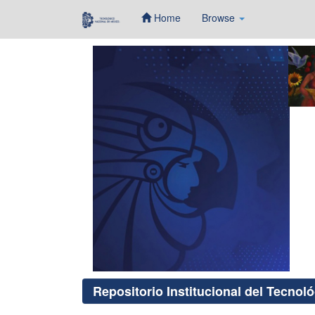
Home
Browse
Skip
navigation
Repositorio Institucional del Tecnol