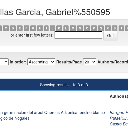
llas Garcia, Gabriel%550595
C
D
E
F
G
H
I
J
K
L
M
N
O
P
Q
R
S
T
or enter first few letters:
In order:
Results/Page
Authors/Record
Showing results 1 to 3 of 3
Author(s
la germinación del árbol Quercus Arizónica, encino blanco
Barrgan P
lógico de Nogales
Rafael%7
Castro Be