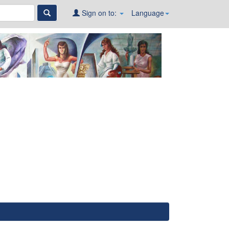
Sign on to:
Language