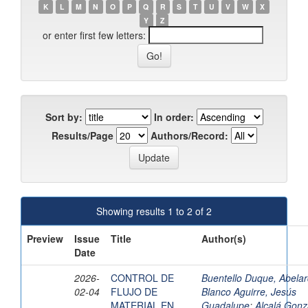
K
L
M
N
O
P
Q
R
S
T
U
V
W
X
Y
Z
or enter first few letters:
Sort by:
In order:
Results/Page
Authors/Record:
Showing results 1 to 2 of 2
Preview
Issue
Title
Author(s)
Date
2026-
CONTROL DE
Buentello Duque, Abela
02-04
FLUJO DE
Blanco Aguirre, Jesús
MATERIAL EN
Guadalupe
;
Alcalá Gonz