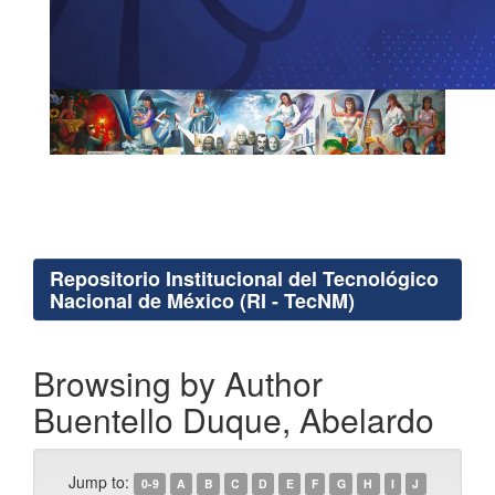
Repositorio Institucional del Tecnológico
Nacional de México (RI - TecNM)
Browsing by Author
Buentello Duque, Abelardo
Jump to:
0-9
A
B
C
D
E
F
G
H
I
J