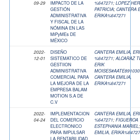
09-29
IMPACTO DE LA
%647271
;
LOPEZ HE
GESTIÓN
PATRICIA
;
CANTERA E
ADMINISTRATIVA
ERIKA%647271
Y FISCAL DE LA
NÓMINA EN LAS
MiPyMEs DE
MÉXICO
2022-
DISEÑO
CANTERA EMILIA, ER
12-01
SISTEMATICO DE
%647271
;
ALCARAZ T
GESTIION
ERIK
ADMINISTRATIVA
MOISES#AATE89103
COMERCIAL PARA
CANTERA EMILIA,
LA MEJORA DE LA
ERIKA%647271
EMPRESA BALAM
MOTION S.A DE
C.V
2022-
IMPLEMENTACION
CANTERA EMILIA, ER
04-24
DEL COMERCIO
%647271
;
FIGUEROA 
ELECTRONICO
ESTEPHANIA MARIEL
PARA IMPULSAR
EMILIA, ERIKA%6472
LA RENTABILIDAD