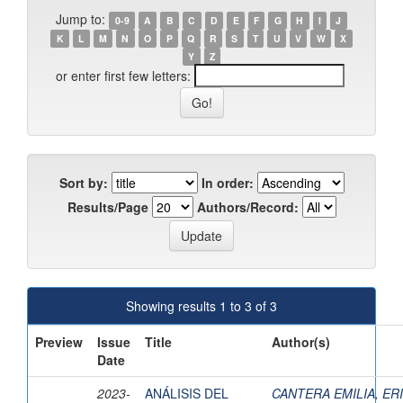
Jump to:
0-9
A
B
C
D
E
F
G
H
I
J
K
L
M
N
O
P
Q
R
S
T
U
V
W
X
Y
Z
or enter first few letters:
Sort by:
In order:
Results/Page
Authors/Record:
Showing results 1 to 3 of 3
Preview
Issue
Title
Author(s)
Date
2023-
ANÁLISIS DEL
CANTERA EMILIA, ER