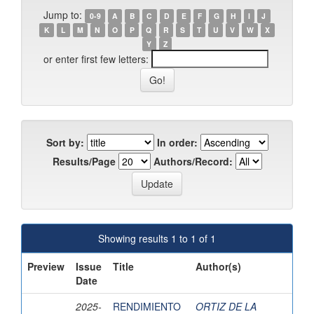
Jump to:
0-9
A
B
C
D
E
F
G
H
I
J
K
L
M
N
O
P
Q
R
S
T
U
V
W
X
Y
Z
or enter first few letters:
Sort by:
In order:
Results/Page
Authors/Record:
Showing results 1 to 1 of 1
Preview
Issue
Title
Author(s)
Date
2025-
RENDIMIENTO
ORTIZ DE LA