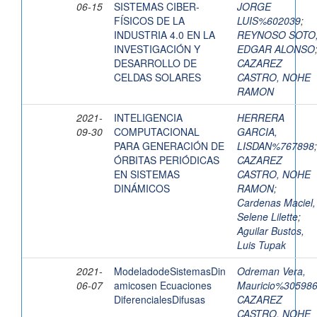
06-15
SISTEMAS CIBER-
JORGE
FÍSICOS DE LA
LUIS%602039
;
INDUSTRIA 4.0 EN LA
REYNOSO SOTO
INVESTIGACIÓN Y
EDGAR ALONSO
DESARROLLO DE
CAZAREZ
CELDAS SOLARES
CASTRO, NOHE
RAMON
2021-
INTELIGENCIA
HERRERA
09-30
COMPUTACIONAL
GARCIA,
PARA GENERACIÓN DE
LISDAN%767898
;
ÓRBITAS PERIÓDICAS
CAZAREZ
EN SISTEMAS
CASTRO, NOHE
DINÁMICOS
RAMON
;
Cardenas Maciel,
Selene Lilette
;
Aguilar Bustos,
Luis Tupak
2021-
ModeladodeSistemasDin
Odreman Vera,
06-07
amicosen Ecuaciones
Mauricio%30598
DiferencialesDifusas
CAZAREZ
CASTRO, NOHE