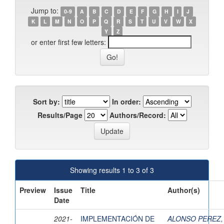
Jump to:
0-9
A
B
C
D
E
F
G
H
I
J
K
L
M
N
O
P
Q
R
S
T
U
V
W
X
Y
Z
or enter first few letters:
Sort by:
In order:
Results/Page
Authors/Record:
Showing results 1 to 3 of 3
Preview
Issue
Title
Author(s)
Date
2021-
IMPLEMENTACIÓN DE
ALONSO PEREZ,