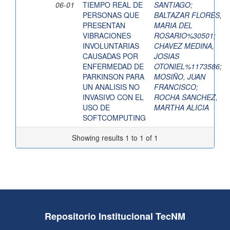
06-01
TIEMPO REAL DE
SANTIAGO
;
PERSONAS QUE
BALTAZAR FLORES,
PRESENTAN
MARIA DEL
VIBRACIONES
ROSARIO%30501
;
INVOLUNTARIAS
CHAVEZ MEDINA,
CAUSADAS POR
JOSIAS
ENFERMEDAD DE
OTONIEL%1173586
;
PARKINSON PARA
MOSIÑO, JUAN
UN ANALISIS NO
FRANCISCO
;
INVASIVO CON EL
ROCHA SANCHEZ,
USO DE
MARTHA ALICIA
SOFTCOMPUTING
Showing results 1 to 1 of 1
Repositorio Institucional TecNM