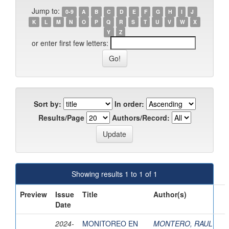
Jump to:
0-9
A
B
C
D
E
F
G
H
I
J
K
L
M
N
O
P
Q
R
S
T
U
V
W
X
Y
Z
or enter first few letters:
Sort by:
In order:
Results/Page
Authors/Record:
Showing results 1 to 1 of 1
Preview
Issue
Title
Author(s)
Date
2024-
MONITOREO EN
MONTERO, RAUL