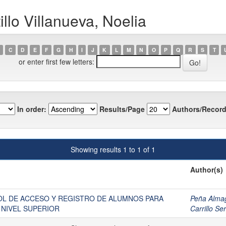
llo Villanueva, Noelia
C
D
E
F
G
H
I
J
K
L
M
N
O
P
Q
R
S
T
or enter first few letters:
In order:
Results/Page
Authors/Record
Showing results 1 to 1 of 1
Author(s)
L DE ACCESO Y REGISTRO DE ALUMNOS PARA
Peña Almag
 NIVEL SUPERIOR
Carrillo 