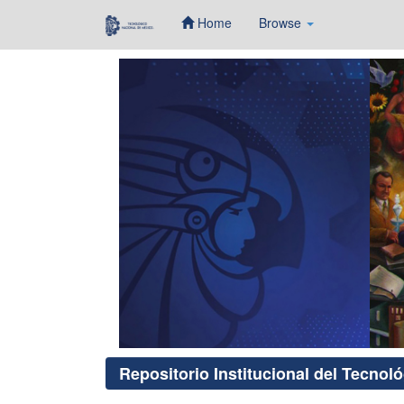
Home
Browse
Skip
navigation
Repositorio Institucional del Tecnol