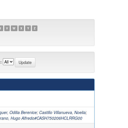
U
V
W
X
Y
Z
:
uer, Odilia Berenice
;
Castillo Villanueva, Noelia
;
Serrano, Hugo Alfredo#CASH750206HCLRRG00