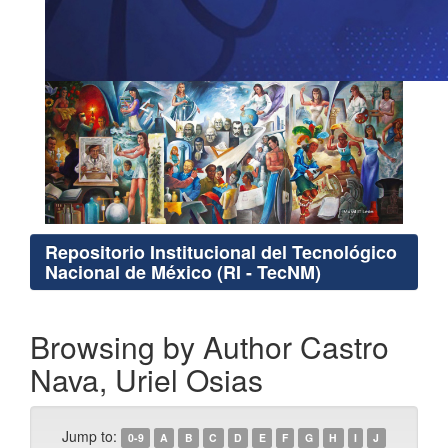
Repositorio Institucional del Tecnológico
Nacional de México (RI - TecNM)
Browsing by Author Castro
Nava, Uriel Osias
Jump to:
0-9
A
B
C
D
E
F
G
H
I
J