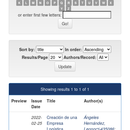
K
L
M
N
O
P
Q
R
S
T
U
V
W
X
Y
Z
or enter first few letters:
Sort by:
In order:
Results/Page
Authors/Record:
Showing results 1 to 1 of 1
Preview
Issue
Title
Author(s)
Date
2022-
Creación de una
Ángeles
02-25
Empresa
Hernández,
Logística
Leonor%435086
;