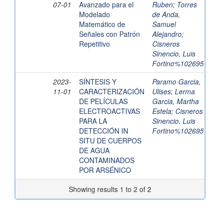
07-01
Avanzado para el
Ruben
;
Torres
Modelado
de Anda,
Matemático de
Samuel
Señales con Patrón
Alejandro
;
Repetitivo
Cisneros
Sinencio, Luis
Fortino%102695
2023-
SÍNTESIS Y
Paramo Garcia,
11-01
CARACTERIZACIÓN
Ulises
;
Lerma
DE PELÍCULAS
Garcia, Martha
ELECTROACTIVAS
Estela
;
Cisneros
PARA LA
Sinencio, Luis
DETECCIÓN IN
Fortino%102695
SITU DE CUERPOS
DE AGUA
CONTAMINADOS
POR ARSÉNICO
Showing results 1 to 2 of 2