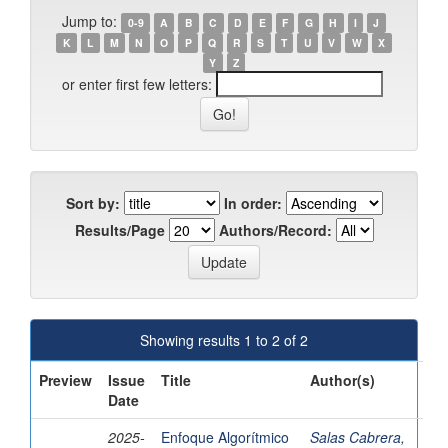
Jump to:
0-9
A
B
C
D
E
F
G
H
I
J
K
L
M
N
O
P
Q
R
S
T
U
V
W
X
Y
Z
or enter first few letters:
Sort by:
In order:
Results/Page
Authors/Record:
Showing results 1 to 2 of 2
Preview
Issue
Title
Author(s)
Date
2025-
Enfoque Algorítmico
Salas Cabrera,