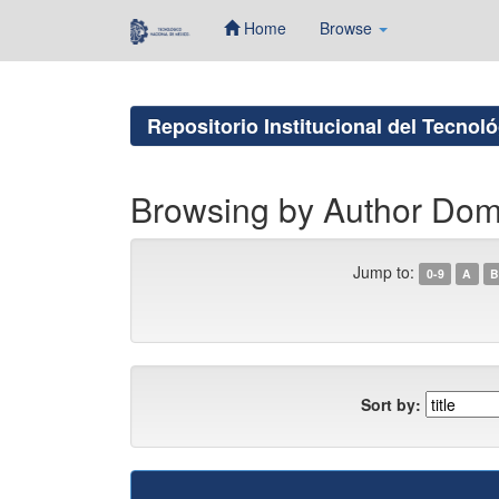
Home
Browse
Skip
navigation
Repositorio Institucional del Tecnol
Browsing by Author Dom
Jump to:
0-9
A
B
Sort by: