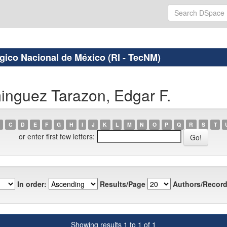
ógico Nacional de México (RI - TecNM)
inguez Tarazon, Edgar F.
C
D
E
F
G
H
I
J
K
L
M
N
O
P
Q
R
S
T
or enter first few letters:
In order:
Results/Page
Authors/Record
Showing results 1 to 1 of 1