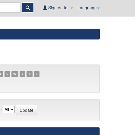
Sign on to:
Language
U
V
W
X
Y
Z
: