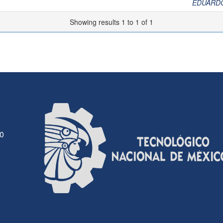
EDUARD
Showing results 1 to 1 of 1
30