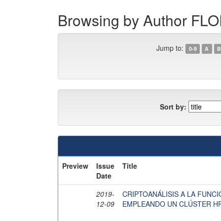
Browsing by Author 
Jump to:
0-9
A
B
Sort by:
Preview
Issue
Title
Date
2019-
CRIPTOANÁLISIS A LA FUNCI
12-09
EMPLEANDO UN CLÚSTER HP