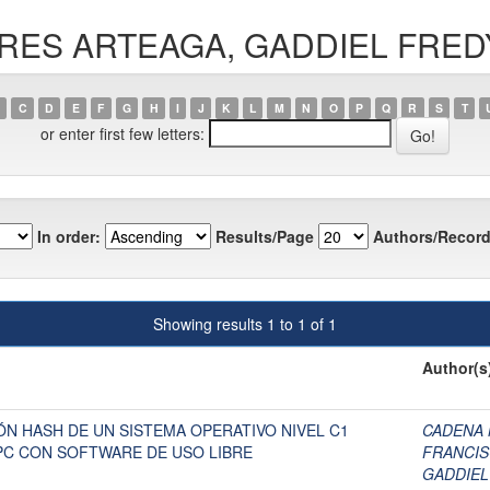
FLORES ARTEAGA, GADDIEL FRE
C
D
E
F
G
H
I
J
K
L
M
N
O
P
Q
R
S
T
or enter first few letters:
In order:
Results/Page
Authors/Record
Showing results 1 to 1 of 1
Author(s
ÓN HASH DE UN SISTEMA OPERATIVO NIVEL C1
CADENA 
C CON SOFTWARE DE USO LIBRE
FRANCIS
GADDIEL