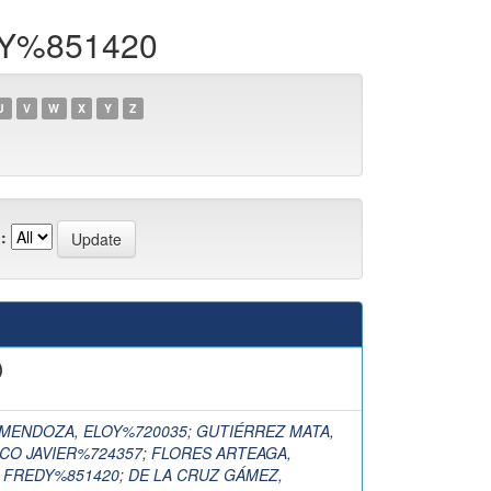
DY%851420
U
V
W
X
Y
Z
:
)
MENDOZA, ELOY%720035
;
GUTIÉRREZ MATA,
CO JAVIER%724357
;
FLORES ARTEAGA,
 FREDY%851420
;
DE LA CRUZ GÁMEZ,