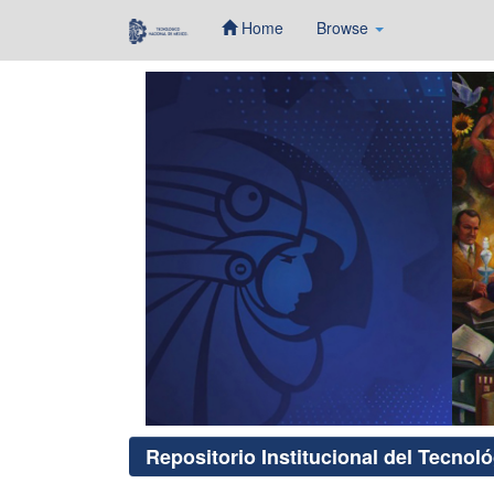
Home
Browse
Skip
navigation
Repositorio Institucional del Tecnol