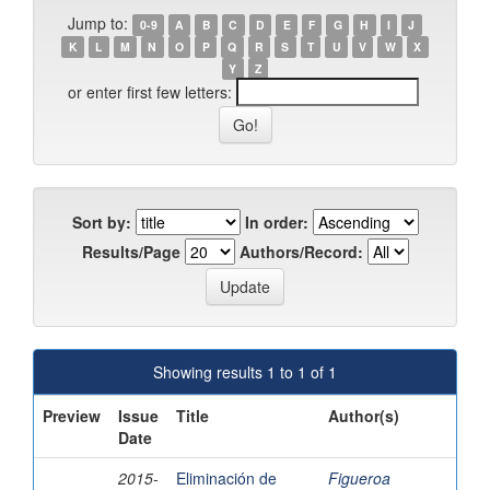
Jump to:
0-9
A
B
C
D
E
F
G
H
I
J
K
L
M
N
O
P
Q
R
S
T
U
V
W
X
Y
Z
or enter first few letters:
Sort by:
In order:
Results/Page
Authors/Record:
Showing results 1 to 1 of 1
Preview
Issue
Title
Author(s)
Date
2015-
Eliminación de
Figueroa