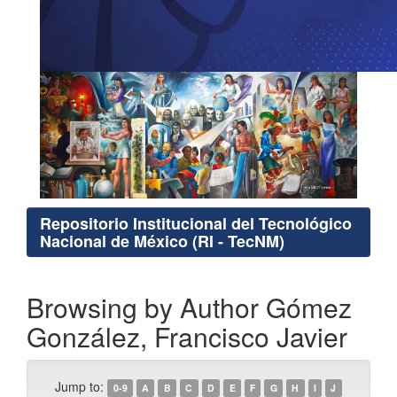
Repositorio Institucional del Tecnológico
Nacional de México (RI - TecNM)
Browsing by Author Gómez
González, Francisco Javier
Jump to:
0-9
A
B
C
D
E
F
G
H
I
J