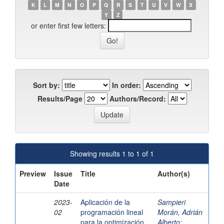
K
L
M
N
O
P
Q
R
S
T
U
V
W
X
Y
Z
or enter first few letters:
Sort by:
In order:
Results/Page
Authors/Record:
Showing results 1 to 1 of 1
Preview
Issue
Title
Author(s)
Date
2023-
Aplicación de la
Sampieri
02
programación lineal
Morán, Adrián
para la optimización
Alberto
;