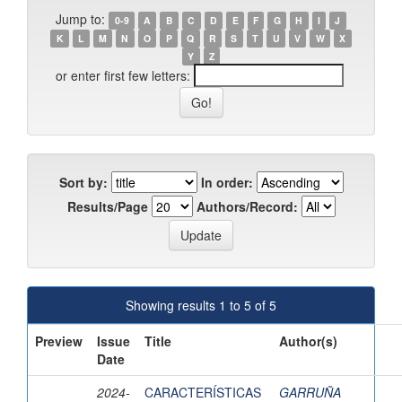
Jump to:
0-9
A
B
C
D
E
F
G
H
I
J
K
L
M
N
O
P
Q
R
S
T
U
V
W
X
Y
Z
or enter first few letters:
Sort by:
In order:
Results/Page
Authors/Record:
Showing results 1 to 5 of 5
Preview
Issue
Title
Author(s)
Date
2024-
CARACTERÍSTICAS
GARRUÑA