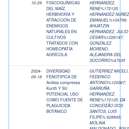
10-29
FISICOQUÍMICAS
HERNANDEZ,
DEL MAÍZ,
RENE%172125
;
HERBIVORÍA Y
HERNANDEZ NUÑEZ
ATRACCIÓN DE
EMANUEL%104799
;
ENEMIGOS
AHUATZIN
NATURALES EN
HERNANDEZ, JULIO
CULTIVOS
CESAR%1226147
;
TRATADOS CON
GONZALEZ
HOMEOPATÍA
MORENO,
AGRÍCOLA
ALEJANDRA DEL
SOCORRO%47935
2024-
DIVERSIDAD
GUTIERREZ MICELI,
09-18
FENOTIPICA DE
FEDERICO
Ardisia compressa
ANTONIO%120067
;
Kunth Y SU
GARRUÑA
POTENCIAL USO
HERNANDEZ,
COMO FUENTE DE
RENE%172125
;
DA
PLAGUICIDA
CONCEIΣÃO DOS
BOTÁNICO
SANTOS, LUIS
FILIPE% 628845
;
MOLINA
MALDONADO, JESU