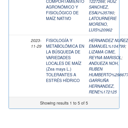
COMPORTAMIENTO
1227266
;
RUIZ
AGRONÓMICO Y
SANCHEZ,
FISIOLÓGICO DE
ESAU%35780
;
MAÍZ NATIVO
LATOURNERIE
MORENO,
LUIS%20962
2023-
FISIOLOGÍA Y
HERNANDEZ NUÑEZ
11-29
METABOLÓMICA EN
EMANUEL%104799
;
LA BÚSQUEDA DE
LIZAMA CIME,
VARIEDADES
REYNA MARISOL
;
LOCALES DE MAÍZ
ANDUEZA NOH,
(Zea mays L.)
RUBEN
TOLERANTES A
HUMBERTO%29867
ESTRÉS HÍDRICO
GARRUÑA
HERNANDEZ,
RENE%172125
Showing results 1 to 5 of 5