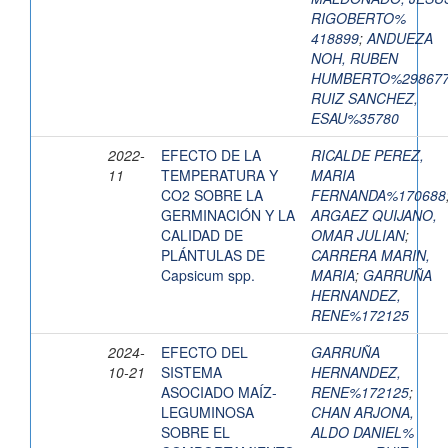
RIGOBERTO%
418899
;
ANDUEZA
NOH, RUBEN
HUMBERTO%29867
RUIZ SANCHEZ,
ESAU%35780
2022-
EFECTO DE LA
RICALDE PEREZ,
11
TEMPERATURA Y
MARIA
CO2 SOBRE LA
FERNANDA%170688
GERMINACIÓN Y LA
ARGAEZ QUIJANO,
CALIDAD DE
OMAR JULIAN
;
PLÁNTULAS DE
CARRERA MARIN,
Capsicum spp.
MARIA
;
GARRUÑA
HERNANDEZ,
RENE%172125
2024-
EFECTO DEL
GARRUÑA
10-21
SISTEMA
HERNANDEZ,
ASOCIADO MAÍZ-
RENE%172125
;
LEGUMINOSA
CHAN ARJONA,
SOBRE EL
ALDO DANIEL%