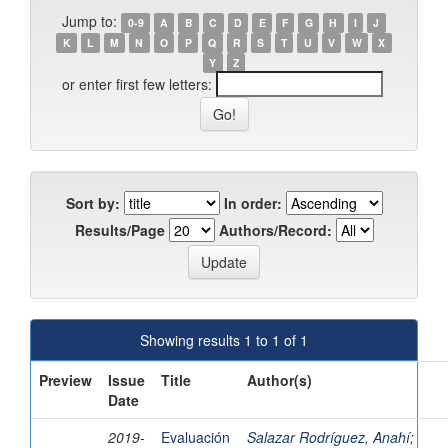
Jump to:
0-9
A
B
C
D
E
F
G
H
I
J
K
L
M
N
O
P
Q
R
S
T
U
V
W
X
Y
Z
or enter first few letters:
Sort by:
In order:
Results/Page
Authors/Record:
Showing results 1 to 1 of 1
Preview
Issue
Title
Author(s)
Date
2019-
Evaluación
Salazar Rodríguez, Anahí
;