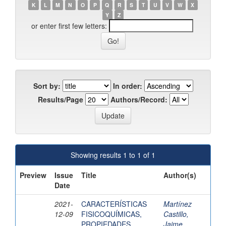
K
L
M
N
O
P
Q
R
S
T
U
V
W
X
Y
Z
or enter first few letters:
Sort by:
In order:
Results/Page
Authors/Record:
Showing results 1 to 1 of 1
Preview
Issue
Title
Author(s)
Date
2021-
CARACTERÍSTICAS
Martínez
12-09
FISICOQUÍMICAS,
Castillo,
PROPIEDADES
Jaime