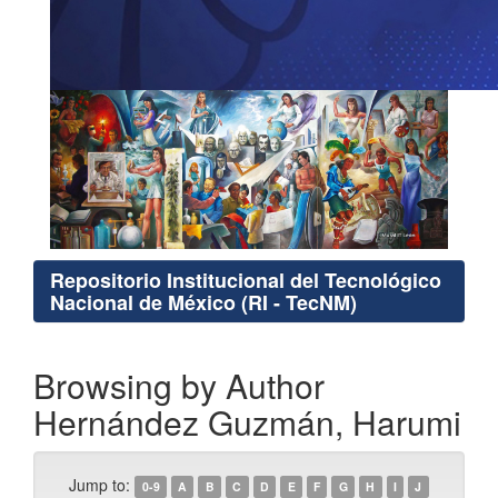
Repositorio Institucional del Tecnológico
Nacional de México (RI - TecNM)
Browsing by Author
Hernández Guzmán, Harumi
Jump to:
0-9
A
B
C
D
E
F
G
H
I
J