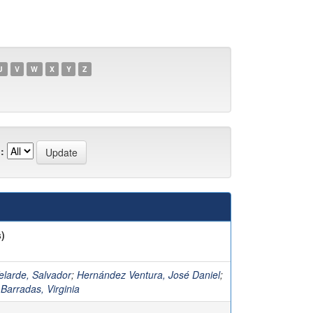
U
V
W
X
Y
Z
:
)
elarde, Salvador
;
Hernández Ventura, José Daniel
;
Barradas, Virginia