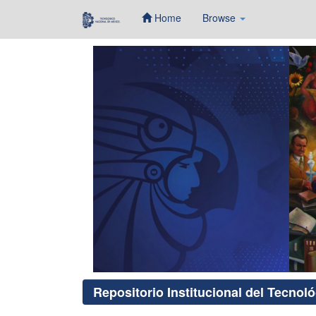
Home
Browse
Skip
navigation
Repositorio Institucional del Tecnol