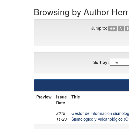
Browsing by Author Her
Jump to:
0-9
A
B
Sort by:
Preview
Issue
Title
Date
2019-
Gestor de información sismológ
11-23
Sismológico y Vulcanológico (O