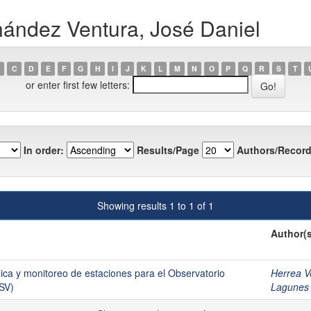
nández Ventura, José Daniel
C
D
E
F
G
H
I
J
K
L
M
N
O
P
Q
R
S
T
or enter first few letters:
In order:
Results/Page
Authors/Record
Showing results 1 to 1 of 1
Author(s
ica y monitoreo de estaciones para el Observatorio
Herrea V
SV)
Lagunes 