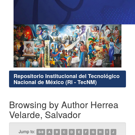
Repositorio Institucional del Tecnológico
Nacional de México (RI - TecNM)
Browsing by Author Herrea
Velarde, Salvador
Jump to:
0-9
A
B
C
D
E
F
G
H
I
J