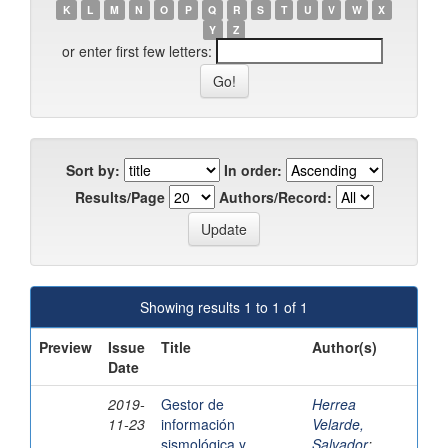
K
L
M
N
O
P
Q
R
S
T
U
V
W
X
Y
Z
or enter first few letters:
Sort by:
In order:
Results/Page
Authors/Record:
Showing results 1 to 1 of 1
Preview
Issue
Title
Author(s)
Date
2019-
Gestor de
Herrea
11-23
información
Velarde,
sismológica y
Salvador
;