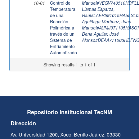
10-01
Control de
Manuel#VEGV740516HDFL
Temperatura
Llamas Esparza,
de una
Raúl#LAER591015HASLSL0
Reacción
Aguiñaga Martínez, Juan
Polimérica a
Manuel#AUMJ971105HASG
través de un
Dena Aguilar, José
Sistema de
Alonso#DEAA771203HDFN
Enfriamiento
Automatizado
Showing results 1 to 1 of 1
Repositorio Institucional TecNM
Dirección
Av. Universidad 1200, Xoco, Benito Juárez, 03330