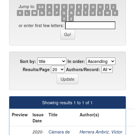
Jump to:
0-9
A
B
C
D
E
F
G
H
I
J
K
L
M
N
O
P
Q
R
S
T
U
V
W
X
Y
Z
or enter first few letters:
Sort by:
In order:
Results/Page
Authors/Record:
Showing results 1 to 1 of 1
Preview
Issue
Title
Author(s)
Date
2020-
Cámara de
Herrera Ambriz, Víctor