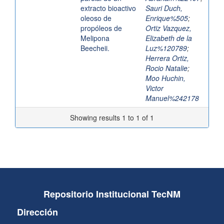
extracto bioactivo
Sauri Duch,
oleoso de
Enrique%505
;
propóleos de
Ortiz Vazquez,
Melipona
Elizabeth de la
Beecheii.
Luz%120789
;
Herrera Ortiz,
Rocio Natalie
;
Moo Huchin,
Victor
Manuel%242178
Showing results 1 to 1 of 1
Repositorio Institucional TecNM
Dirección