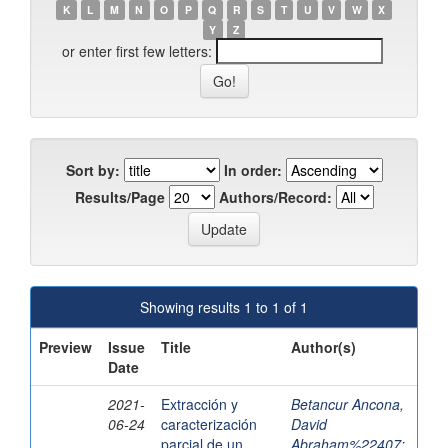
K
L
M
N
O
P
Q
R
S
T
U
V
W
X
Y
Z
or enter first few letters:
Sort by:
In order:
Results/Page
Authors/Record:
Showing results 1 to 1 of 1
Preview
Issue
Title
Author(s)
Date
2021-
Extracción y
Betancur Ancona,
06-24
caracterización
David
parcial de un
Abraham%22407
;