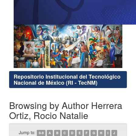
Repositorio Institucional del Tecnológico
Nacional de México (RI - TecNM)
Browsing by Author Herrera
Ortiz, Rocio Natalie
Jump to:
0-9
A
B
C
D
E
F
G
H
I
J