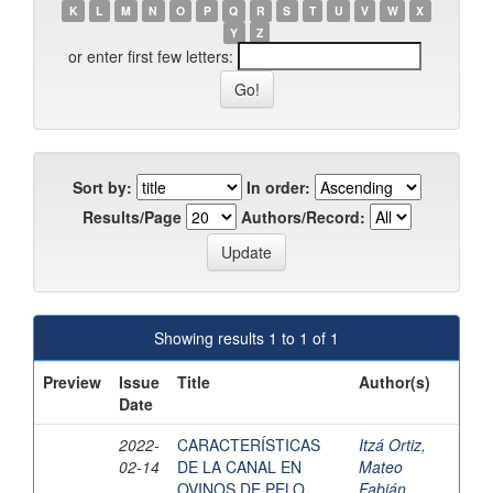
K
L
M
N
O
P
Q
R
S
T
U
V
W
X
Y
Z
or enter first few letters:
Sort by:
In order:
Results/Page
Authors/Record:
Showing results 1 to 1 of 1
Preview
Issue
Title
Author(s)
Date
2022-
CARACTERÍSTICAS
Itzá Ortiz,
02-14
DE LA CANAL EN
Mateo
OVINOS DE PELO
Fabián