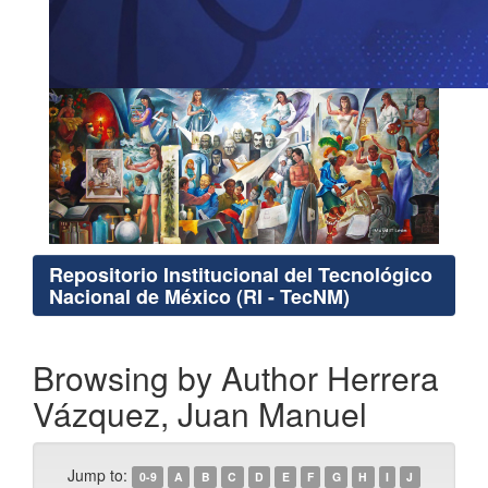
Repositorio Institucional del Tecnológico
Nacional de México (RI - TecNM)
Browsing by Author Herrera
Vázquez, Juan Manuel
Jump to:
0-9
A
B
C
D
E
F
G
H
I
J