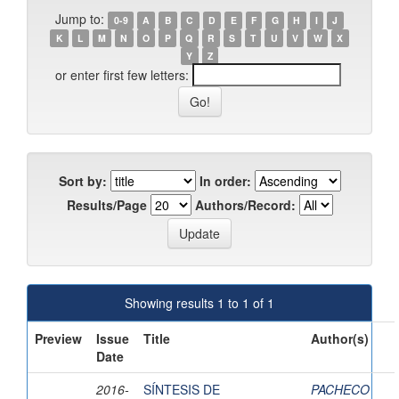
Jump to:
0-9
A
B
C
D
E
F
G
H
I
J
K
L
M
N
O
P
Q
R
S
T
U
V
W
X
Y
Z
or enter first few letters:
Sort by:
In order:
Results/Page
Authors/Record:
Showing results 1 to 1 of 1
Preview
Issue
Title
Author(s)
Date
2016-
SÍNTESIS DE
PACHECO