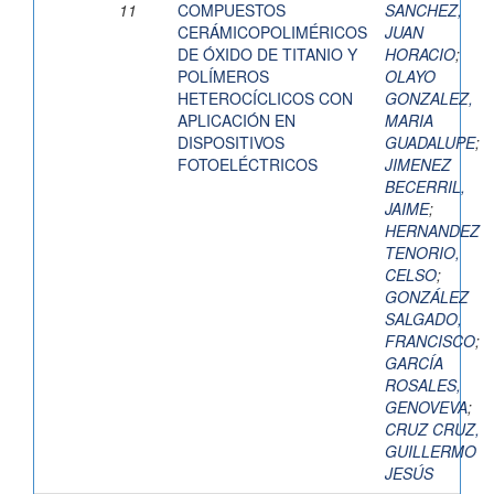
11
COMPUESTOS
SANCHEZ,
CERÁMICOPOLIMÉRICOS
JUAN
DE ÓXIDO DE TITANIO Y
HORACIO
;
POLÍMEROS
OLAYO
HETEROCÍCLICOS CON
GONZALEZ,
APLICACIÓN EN
MARIA
DISPOSITIVOS
GUADALUPE
;
FOTOELÉCTRICOS
JIMENEZ
BECERRIL,
JAIME
;
HERNANDEZ
TENORIO,
CELSO
;
GONZÁLEZ
SALGADO,
FRANCISCO
;
GARCÍA
ROSALES,
GENOVEVA
;
CRUZ CRUZ,
GUILLERMO
JESÚS